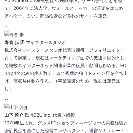
AbiStudio.com株式会社 代表取締役。ゲーム会社などを経
て、2004年に法人化。ウォールステッカーの通販をはじめ、
アバター、占い、商品検索など多数のサイトを運営。
--
寿倉 歩 氏
マイスタースタジオ
株式会社マイスタースタジオ代表取締役。アフィリエイター
として起業し、現在はマーケティング面での支援を目的とし
て複数のインターネット関連企業の役員・顧問も務める。EC
では4名のみの少人数チームで複数の独自ドメイン店を立ち上
げ、高収益体制を作る。（事業譲渡のため、現在は運営無
し）
--
山下 啓介 氏
4C2U Inc. 代表取締役
1979年生まれ。グルメECショップマネージャーの実務経験と
会計視点を基にした経営コンサルタント。経営シミュレート